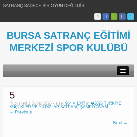
SATRANÇ SADECE BİR OYUN DEĞİLDİR...
BURSA SATRANÇ EĞİTİMİ
MERKEZİ SPOR KULÜBÜ
HAKKIMIZDA
5
FOTOĞRAFLAR
Published
1 Şubat 2026
- size:
984 × 1347
in
❤️2026 TÜRKİYE
KÜÇÜKLER VE YILDIZLAR SATRANÇ ŞAMPİYONASI
SATRANÇ BİLGİLERİ
← Previous
HABERLER
Next →
İLETİŞİM