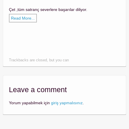
Çet ,tüm satranç severlere başarılar diliyor.
SATRANCA BAŞLAMA YAŞI…
Read More...
Trackbacks are closed, but you can
Leave a comment
Yorum yapabilmek için
giriş yapmalısınız
.