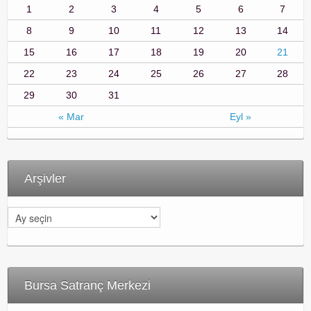
1
2
3
4
5
6
7
8
9
10
11
12
13
14
15
16
17
18
19
20
21
22
23
24
25
26
27
28
29
30
31
« Mar
Eyl »
Arşivler
A
r
ş
i
v
l
Bursa Satranç Merkezi
e