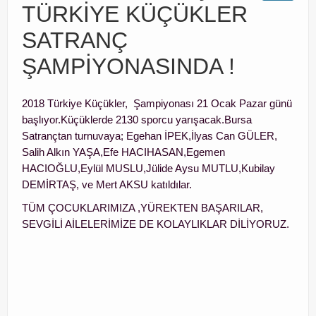
TÜRKİYE KÜÇÜKLER
SATRANCA BAŞLAMA YAŞI…
SATRANÇ
ŞAMPİYONASINDA !
2018 Türkiye Küçükler, Şampiyonası 21 Ocak Pazar günü
başlıyor.Küçüklerde 2130 sporcu yarışacak.Bursa
Satrançtan turnuvaya; Egehan İPEK,İlyas Can GÜLER,
Salih Alkın YAŞA,Efe HACIHASAN,Egemen
HACIOĞLU,Eylül MUSLU,Jülide Aysu MUTLU,Kubilay
DEMİRTAŞ, ve Mert AKSU katıldılar.
TÜM ÇOCUKLARIMIZA ,YÜREKTEN BAŞARILAR,
SEVGİLİ AİLELERİMİZE DE KOLAYLIKLAR DİLİYORUZ.