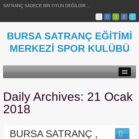
SATRANÇ SADECE BİR OYUN DEĞİLDİR...
BURSA SATRANÇ EĞİTİMİ
MERKEZİ SPOR KULÜBÜ
HAKKIMIZDA
Daily Archives:
21 Ocak
FOTOĞRAFLAR
2018
SATRANÇ BİLGİLERİ
HABERLER
BURSA SATRANÇ ,
İLETİŞİM