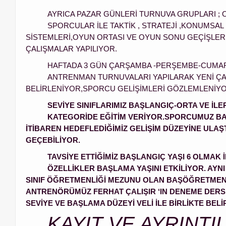
AYRICA PAZAR GÜNLERİ TURNUVA GRUPLARI ; O
SPORCULAR İLE TAKTİK , STRATEJİ ,KONUMS
SİSTEMLERİ,OYUN ORTASI VE OYUN SONU GEÇİŞLER
ÇALIŞMALAR YAPILIYOR.
HAFTADA 3 GÜN ÇARŞAMBA -PERŞEMBE-CUMAR
ANTRENMAN TURNUVALARI YAPILARAK YENİ ÇAL
BELİRLENİYOR,SPORCU GELİŞİMLERİ GÖZLEMLENİYO
SEVİYE SINIFLARIMIZ BAŞLANGIÇ-ORTA VE İL
KATEGORİDE EĞİTİM VERİYOR.SPORCUMUZ BA
İTİBAREN HEDEFLEDİĞİMİZ GELİŞİM DÜZEYİNE ULAŞ
GEÇEBİLİYOR.
TAVSİYE ETTİĞİMİZ BAŞLANGIÇ YAŞI 6 OLMAK 
ÖZELLİKLER BAŞLAMA YAŞINI ETKİLİYOR. AYN
SINIF ÖĞRETMENLİĞİ MEZUNU OLAN BAŞÖĞRETMEN
ANTRENÖRÜMÜZ FERHAT ÇALIŞIR ‘IN DE
NEME DERS
SEVİYE VE BAŞLAMA DÜZEYİ VELİ İLE BİRLİKTE BELİ
KAYIT VE AYRINTIL