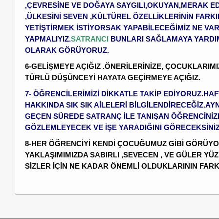
,ÇEVRESİNE VE DOĞAYA SAYGILI,OKUYAN,MERAK E
,ÜLKESİNİ SEVEN ,KÜLTÜREL ÖZELLİKLERİNİN FARK
YETİŞTİRMEK İSTİYORSAK YAPABİLECEĞİMİZ NE VA
YAPMALIYIZ
.
SATRANCI
BUNLARI SAĞLAMAYA YARDIM
OLARAK GÖRÜYORUZ.
6-GELİŞMEYE AÇIĞIZ .ÖNERİLERİNİZE, ÇOCUKLARI
TÜRLÜ DÜŞÜNCEYİ HAYATA GEÇİRMEYE AÇIĞIZ.
7- ÖĞRENCİLERİMİZİ DİKKATLE TAKİP EDİYORUZ.HAF
HAKKINDA SIK SIK AİLELERİ BİLGİLENDİRECEĞİZ.A
GEÇEN SÜREDE SATRANÇ İLE TANIŞAN ÖĞRENCİNİZ
GÖZLEMLEYECEK VE İŞE YARADIĞINI GÖRECEKSİNİZ
8-HER ÖĞRENCİYİ KENDİ ÇOCUĞUMUZ GİBİ GÖRÜY
YAKLAŞIMIMIZDA SABIRLI ,SEVECEN , VE GÜLER Y
SİZLER İÇİN NE KADAR ÖNEMLİ OLDUKLARININ FARK