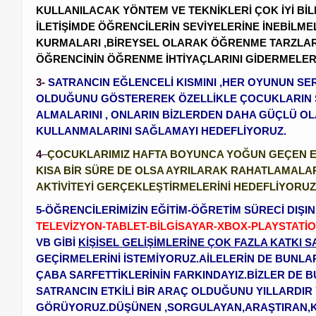
KULLANILACAK YÖNTEM VE TEKNİKLERİ ÇOK İYİ Bİ
İLETİŞİMDE ÖĞRENCİLERİN SEVİYELERİNE İNEBİLME
KURMALARI ,BİREYSEL OLARAK ÖĞRENME TARZLAR
ÖĞRENCİNİN ÖĞRENME İHTİYAÇLARINI GİDERMELERİ
3-
SATRANCIN EĞLENCELİ KISMINI ,HER OYUNUN S
OLDUĞUNU GÖSTEREREK ÖZELLİKLE ÇOCUKLARIN 
ALMALARINI , ONLARIN BİZLERDEN DAHA GÜÇLÜ OL
KULLANMALARINI SAĞLAMAYI HEDEFLİYORUZ.
4
–
ÇOCUKLARIMIZ HAFTA BOYUNCA YOĞUN GEÇEN E
KISA BİR SÜRE DE OLSA AYRILARAK RAHATLAMALARI
AKTİVİTEYİ GERÇEKLEŞTİRMELERİNİ HEDEFLİYORUZ
5-ÖĞRENCİLERİMİZİN EĞİTİM-ÖĞRETİM SÜRECİ DIŞI
TELEVİZYON-TABLET-BİLGİSAYAR-XBOX-PLAYSTATİ
VB GİBİ
KİŞİSEL GELİŞİMLERİNE ÇOK FAZLA KATKI
GEÇİRMELERİNİ İSTEMİYORUZ.AİLELERİN DE BUNL
ÇABA SARFETTİKLERİNİN FARKINDAYIZ.BİZLER DE
SATRANCIN ETKİLİ BİR ARAÇ OLDUĞUNU YILLARDI
GÖRÜYORUZ.DÜŞÜNEN ,SORGULAYAN,ARAŞTIRAN,KEN