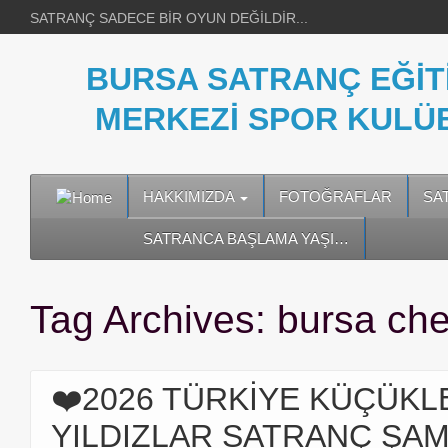
SATRANÇ SADECE BİR OYUN DEĞİLDİR...
BURSA SATRANÇ EĞİT
MERKEZİ SPOR KULÜ
HAKKIMIZDA
FOTOĞRAFLAR
SA
SATRANCA BAŞLAMA YAŞI…
Tag Archives:
bursa ch
❤️2026 TÜRKİYE KÜÇÜKL
YILDIZLAR SATRANÇ ŞA