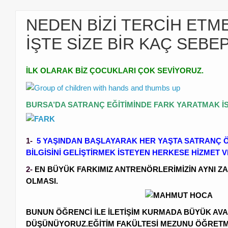
NEDEN BİZİ TERCİH ETME
İŞTE SİZE BİR KAÇ SEBEP
İLK OLARAK BİZ ÇOCUKLARI ÇOK SEVİYORUZ.
BURSA’DA SATRANÇ EĞİTİMİNDE FARK YARATMAK İS
1-
5 YAŞINDAN BAŞLAYARAK HER YAŞTA SATRANÇ 
BİLGİSİNİ GELİŞTİRMEK İSTEYEN HERKESE HİZMET 
2-
EN BÜYÜK FARKIMIZ ANTRENÖRLERİMİZİN AYNI Z
OLMASI.
BUNUN ÖĞRENCİ İLE İLETİŞİM KURMADA BÜYÜK A
DÜŞÜNÜYORUZ.EĞİTİM FAKÜLTESİ MEZUNU ÖĞRETM